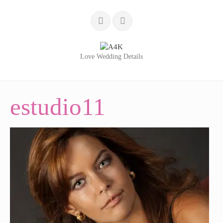
Love Wedding Details
INÍCIO
estudio11
SERVIÇOS
LOVE WEDDING DETAILS
WEDDING BLOG
PORTFÓLIO
QUEM SOMOS
TESTEMUNHOS
CONTACTOS