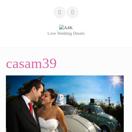
Love Wedding Details
INÍCIO
casam39
SERVIÇOS
LOVE WEDDING DETAILS
WEDDING BLOG
PORTFÓLIO
QUEM SOMOS
TESTEMUNHOS
CONTACTOS