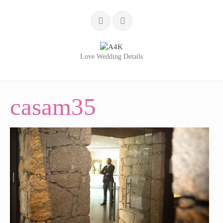
Love Wedding Details
INÍCIO
casam35
SERVIÇOS
LOVE WEDDING DETAILS
WEDDING BLOG
PORTFÓLIO
QUEM SOMOS
TESTEMUNHOS
CONTACTOS