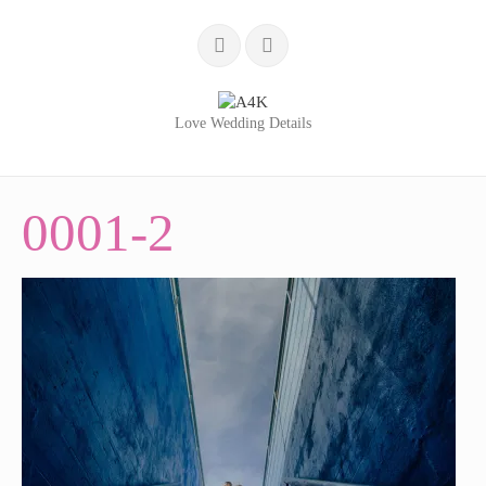
Love Wedding Details
INÍCIO
0001-2
SERVIÇOS
LOVE WEDDING DETAILS
WEDDING BLOG
PORTFÓLIO
QUEM SOMOS
TESTEMUNHOS
CONTACTOS