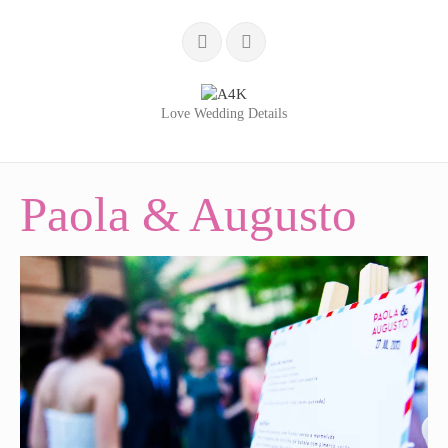
Love Wedding Details
INÍCIO
Paola & Augusto
SERVIÇOS
LOVE WEDDING DETAILS
WEDDING BLOG
PORTFÓLIO
QUEM SOMOS
TESTEMUNHOS
CONTACTOS